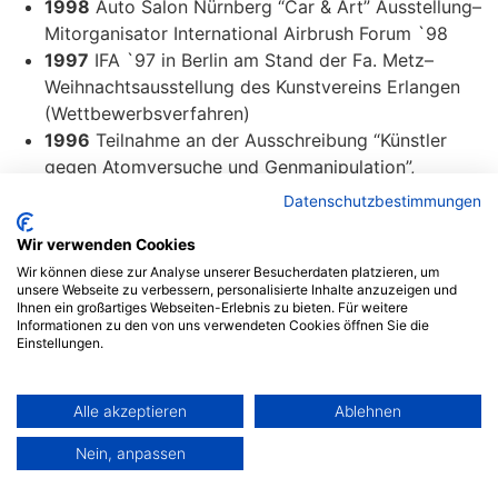
1998
Auto Salon Nürnberg “Car & Art” Ausstellung–
Mitorganisator International Airbrush Forum `98
1997
IFA `97 in Berlin am Stand der Fa. Metz–
Weihnachtsausstellung des Kunstvereins Erlangen
(Wettbewerbsverfahren)
1996
Teilnahme an der Ausschreibung “Künstler
gegen Atomversuche und Genmanipulation”,
Weihnachtsausstellung des Kunstvereins Erlangen
Datenschutzbestimmungen
(Wettbewerbsverfahren), des weiteren auf diversen
Wir verwenden Cookies
Messen.
1995
bei SIS in Paris
Wir können diese zur Analyse unserer Besucherdaten platzieren, um
unsere Webseite zu verbessern, personalisierte Inhalte anzuzeigen und
1994
City-Center Fürth
Ihnen ein großartiges Webseiten-Erlebnis zu bieten. Für weitere
Realisiert von sw-multimedia | Nbg.
Informationen zu den von uns verwendeten Cookies öffnen Sie die
Einstellungen.
Social-Media
Impressum
Datenschutzerklärung
Alle akzeptieren
Ablehnen
Social-Media
Nein, anpassen
Impressum
Datenschutzerklärung