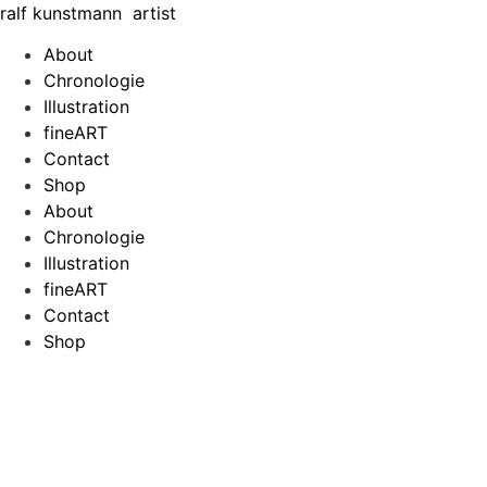
Zum
ralf
kunst
mann
artist
Inhalt
About
springen
Chronologie
Illustration
fineART
Contact
Shop
About
Chronologie
Illustration
fineART
Contact
Shop