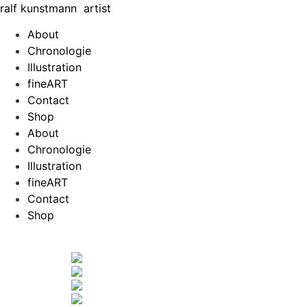
Zum
ralf
kunst
mann
artist
Inhalt
About
springen
Chronologie
Illustration
fineART
Contact
Shop
About
Chronologie
Illustration
fineART
Contact
Shop