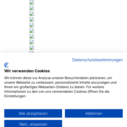
Datenschutzbestimmungen
Wir verwenden Cookies
Wir können diese zur Analyse unserer Besucherdaten platzieren, um
unsere Webseite zu verbessern, personalisierte Inhalte anzuzeigen und
Realisiert von sw-multimedia | Nbg.
Ihnen ein großartiges Webseiten-Erlebnis zu bieten. Für weitere
Social-Media
Informationen zu den von uns verwendeten Cookies öffnen Sie die
Einstellungen.
Impressum
Datenschutzerklärung
Social-Media
Alle akzeptieren
Ablehnen
Impressum
Nein, anpassen
Datenschutzerklärung