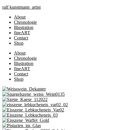
Zum
ralf
kunst
mann
artist
Inhalt
About
springen
Chronologie
Illustration
fineART
Contact
Shop
About
Chronologie
Illustration
fineART
Contact
Shop