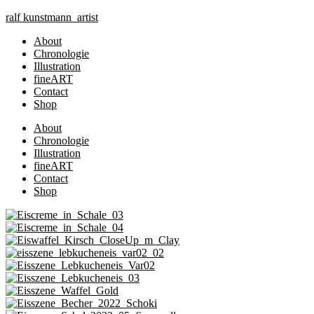
Zum
ralf
kunst
mann
artist
Inhalt
About
springen
Chronologie
Illustration
fineART
Contact
Shop
About
Chronologie
Illustration
fineART
Contact
Shop