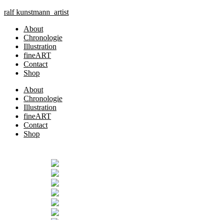
Zum
ralf
kunst
mann
artist
Inhalt
About
springen
Chronologie
Illustration
fineART
Contact
Shop
About
Chronologie
Illustration
fineART
Contact
Shop